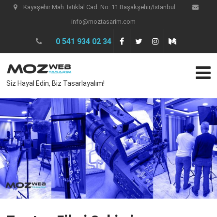
Kayaşehir Mah. İstiklal Cad. No: 11 Başakşehir/İstanbul
info@moztasarim.com
0 541 934 02 34
Siz Hayal Edin, Biz Tasarlayalım!