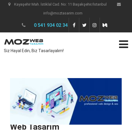
Kayaşehir Mah. İstiklal Cad. No: 11 Başakşehir/İstanbul
info@moztasarim.com
0 541 934 02 34
Siz Hayal Edin, Biz Tasarlayalım!
Web Tasarım