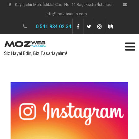
Kayaşehir Mah. İstiklal Cad. No: 11 Başakşehir/İstanbul
info@moztasarim.com
0 541 934 02 34
Siz Hayal Edin, Biz Tasarlayalım!