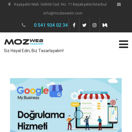
Kayaşehir Mah. İstiklal Cad. No: 11 Başakşehir/İstanbul
info@moztasarim.com
0 541 934 02 34
Siz Hayal Edin, Biz Tasarlayalım!