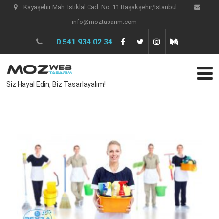
Kayaşehir Mah. İstiklal Cad. No: 11 Başakşehir/İstanbul
info@moztasarim.com
0 541 934 02 34
Siz Hayal Edin, Biz Tasarlayalım!