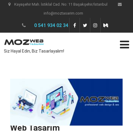
Kayaşehir Mah. İstiklal Cad. No: 11 Başakşehir/İstanbul
info@moztasarim.com
0 541 934 02 34
Siz Hayal Edin, Biz Tasarlayalım!
Web Tasarım